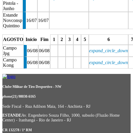
Pistola -
Junho
Estande
Novconsp
16/07
16/07
Quintino
stop
stop
AGOSTO
Início
Fim
1
2
3
4
5
6
Campo
06/08
06/08
expand_circle_down
Jpg
Campo
06/08
06/08
expand_circle_down
Kong
stop
stop
stop
stop
stop
stop
st
Clube Militar de Tiro Desportivo - NW
phone
(21) 98030-6165
Sede Fiscal - Rua Adilson Maia, 164 - Anchieta - RJ
ESTANDE
Av. Engenheiro Souza Filho, 1000, subsolo (Fluzão Home
Center) - Itanhangá - Rio de Janeiro - RJ
CR 132278 / 1ª RM