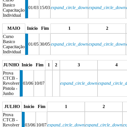
Basico
01/03
15/03
expand_circle_down
expand_circle_down
Capacitação
Individual
stop
stop
MAIO
Início
Fim
1
2
Curso
Basico
01/05
30/05
expand_circle_down
expand_circle_down
Capacitação
Individual
stop
stop
JUNHO
Início
Fim
1
2
3
4
Prova
CTCB -
Revolver
03/06
10/07
expand_circle_down
expand_circle_
Pistola -
Junho
stop
stop
stop
stop
JULHO
Início
Fim
1
2
Prova
CTCB -
Revolver
03/06
10/07
expand_circle_down
expand_circle_down
ex