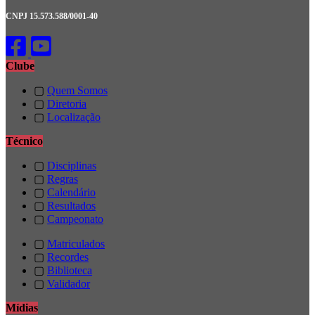
CNPJ 15.573.588/0001-40
Clube
▢
Quem Somos
▢
Diretoria
▢
Localização
Técnico
▢
Disciplinas
▢
Regras
▢
Calendário
▢
Resultados
▢
Campeonato
▢
Matriculados
▢
Recordes
▢
Biblioteca
▢
Validador
Mídias