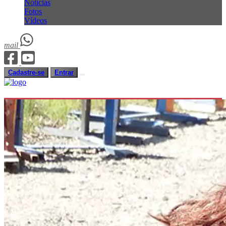
Notícias
Fotos
Vídeos
mail
Cadastre-se
Entrar