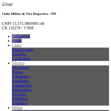
Clube Militar de Tiro Desportivo - NW
CNPJ 15.573.588/0001-40
CR 132278 / 1ª RM
Cadastre-se
Entrar
Clube
Quem Somos
Diretoria
Localização
Técnico
Disciplinas
Regras
Calendário
Resultados
Campeonato
Matriculados
Recordes
Biblioteca
Validador
Mídias