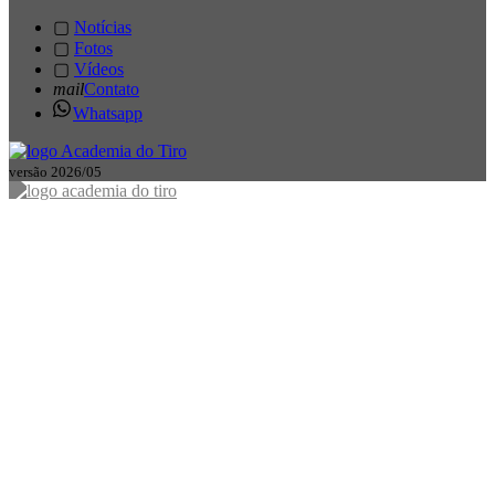
▢
Notícias
▢
Fotos
▢
Vídeos
mail
Contato
Whatsapp
versão 2026/05