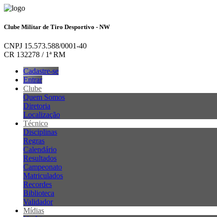
Clube Militar de Tiro Desportivo - NW
CNPJ 15.573.588/0001-40
CR 132278 / 1ª RM
Cadastre-se
Entrar
Clube
Quem Somos
Diretoria
Localização
Técnico
Disciplinas
Regras
Calendário
Resultados
Campeonato
Matriculados
Recordes
Biblioteca
Validador
Mídias