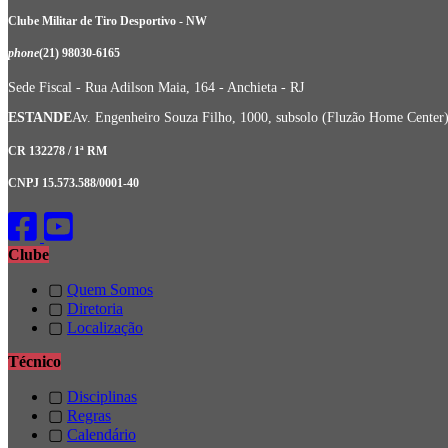
Clube Militar de Tiro Desportivo - NW
phone
(21) 98030-6165
Sede Fiscal - Rua Adilson Maia, 164 - Anchieta - RJ
ESTANDE
Av. Engenheiro Souza Filho, 1000, subsolo (Fluzão Home Center) 
CR 132278 / 1ª RM
CNPJ 15.573.588/0001-40
Clube
▢
Quem Somos
▢
Diretoria
▢
Localização
Técnico
▢
Disciplinas
▢
Regras
▢
Calendário