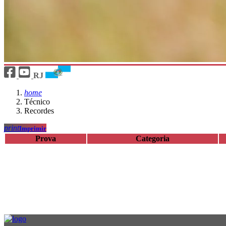
RJ
home
Técnico
Recordes
print
Imprimir
Prova
Categoria