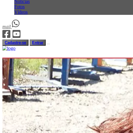
Notícias
Fotos
Vídeos
mail
Cadastre-se
Entrar