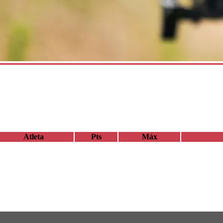
Atleta
Pts
Máx