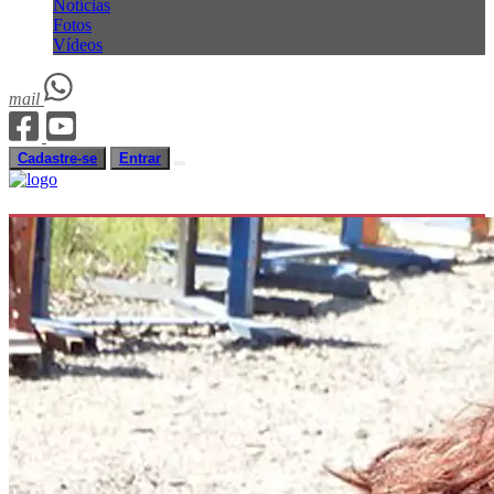
Notícias
Fotos
Vídeos
mail
Cadastre-se
Entrar