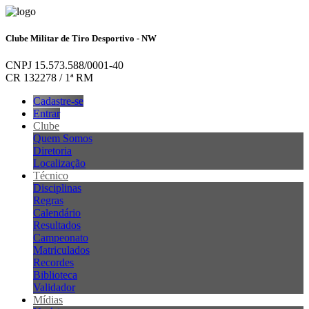
Clube Militar de Tiro Desportivo - NW
CNPJ 15.573.588/0001-40
CR 132278 / 1ª RM
Cadastre-se
Entrar
Clube
Quem Somos
Diretoria
Localização
Técnico
Disciplinas
Regras
Calendário
Resultados
Campeonato
Matriculados
Recordes
Biblioteca
Validador
Mídias