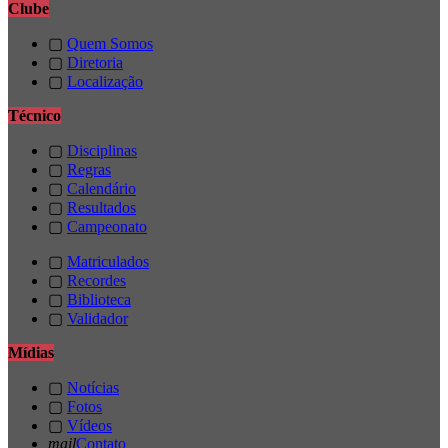
Clube
▢
Quem Somos
▢
Diretoria
▢
Localização
Técnico
▢
Disciplinas
▢
Regras
▢
Calendário
▢
Resultados
▢
Campeonato
▢
Matriculados
▢
Recordes
▢
Biblioteca
▢
Validador
Mídias
▢
Notícias
▢
Fotos
▢
Vídeos
mail
Contato