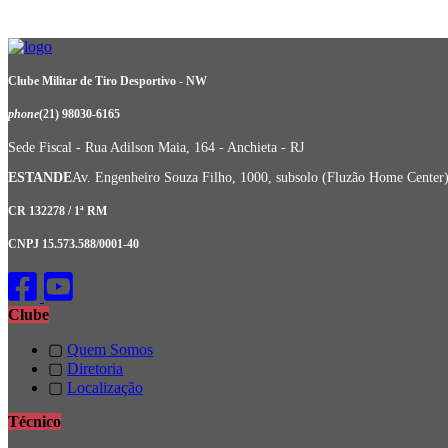
Clube Militar de Tiro Desportivo - NW
phone
(21) 98030-6165
Sede Fiscal - Rua Adilson Maia, 164 - Anchieta - RJ
ESTANDE
Av. Engenheiro Souza Filho, 1000, subsolo (Fluzão Home Center) 
CR 132278 / 1ª RM
CNPJ 15.573.588/0001-40
Clube
▢
Quem Somos
▢
Diretoria
▢
Localização
Técnico