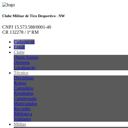
Clube Militar de Tiro Desportivo - NW
CNPJ 15.573.588/0001-40
CR 132278 / 1ª RM
Cadastre-se
Entrar
Clube
Quem Somos
Diretoria
Localização
Técnico
Disciplinas
Regras
Calendário
Resultados
Campeonato
Matriculados
Recordes
Biblioteca
Validador
Mídias