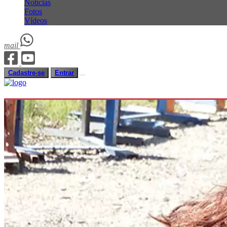
Notícias
Fotos
Vídeos
mail
Cadastre-se
Entrar